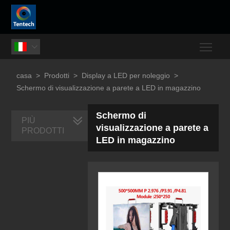
Togg

casa
>
Prodotti
>
Display a LED per noleggio
>
Schermo di visualizzazione a parete a LED in magazzino
Schermo di
PIÙ
visualizzazione a parete a
PRODOTTI
LED in magazzino