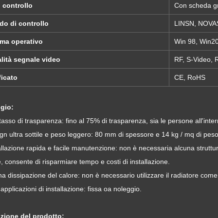
 controllo
Con scheda gr
do di controllo
LINSN, NOV
ema operativo
Win 98, Win20
lità segnale video
RF, S-Video,
ficato
CE, RoHS
gio:
 tasso di trasparenza: fino al 75% di trasparenza, sia le persone all'int
gn ultra sottile e peso leggero: 80 mm di spessore e 14 kg / mq di peso
allazione rapida e facile manutenzione: non è necessaria alcuna struttur
e, consente di risparmiare tempo e costi di installazione.
a dissipazione del calore: non è necessario utilizzare il radiatore c
applicazioni di installazione: fissa oa noleggio.
zione del prodotto: