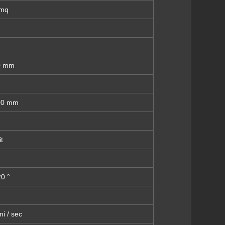
 mq
0 mm
00 mm
t
20 °
i / sec