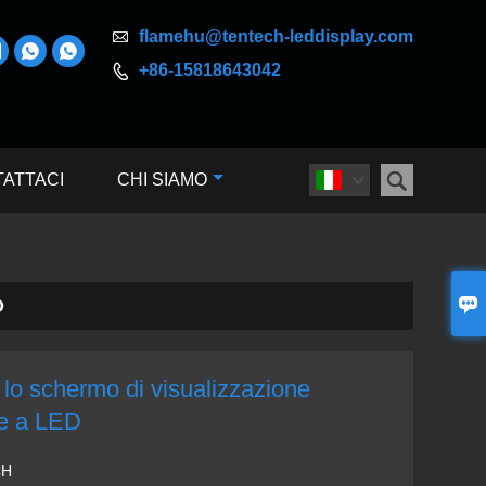

flamehu@tentech-leddisplay.com



+86-15818643042


ATTACI
CHI SIAMO


D
 lo schermo di visualizzazione
te a LED
CH