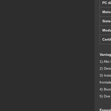
PC di
Meto
Sist
Moda
Certi
Vantag
1) Alto
2) Desi
3) Inst
frontal
4) Buon
5) Due 
Esposi