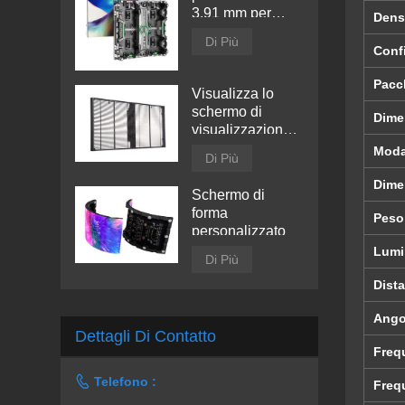
3,91 mm per
Densi
interni
Di Più
Conf
Pacc
Visualizza lo
schermo di
Dime
visualizzazione
trasparente a
Modal
Di Più
LED
Dime
Schermo di
forma
Peso
personalizzato
Lumi
Di Più
Dista
Ango
Dettagli Di Contatto
Freq

Telefono :
Freq