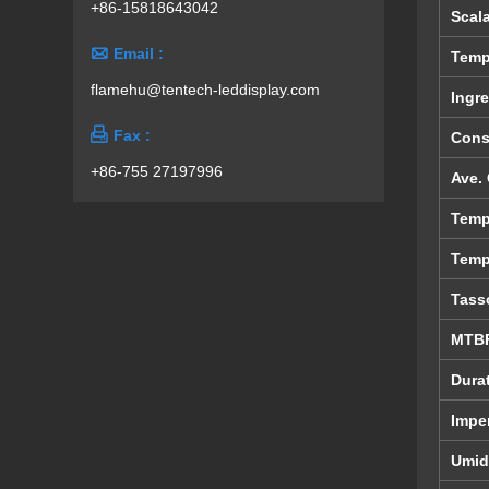
+86-15818643042
Scala

Email :
Temp
flamehu@tentech-leddisplay.com
Ingr

Fax :
Cons
+86-755 27197996
Ave.
Temp
Temp
Tass
MTB
Dura
Impe
Umidi