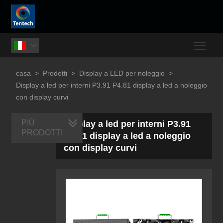
Togg

casa
>
Prodotti
>
Display a LED per noleggio
>
Display a led per interni P3.91 P4.81 display a led a noleggio
con display curvi
PIÙ
Display a led per interni P3.91
PRODOTTI
P4.81 display a led a noleggio
con display curvi