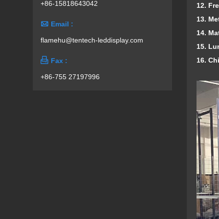
+86-15818643042
1
2. Fr
13. Me

Email :
14. Ma
flamehu@tentech-leddisplay.com
15. Lu
16. Ch

Fax :
+86-755 27197996