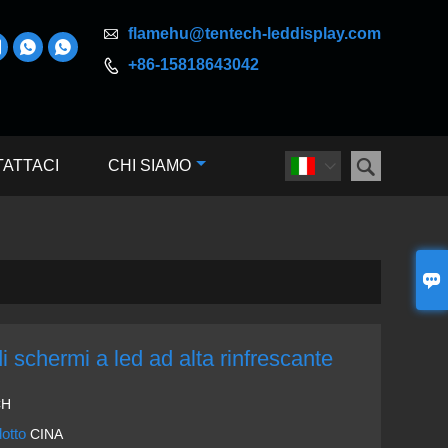

flamehu@tentech-leddisplay.com



+86-15818643042


ATTACI
CHI SIAMO


i schermi a led ad alta rinfrescante
CH
dotto
CINA