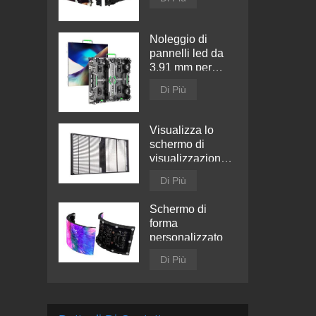
Noleggio di
pannelli led da
3,91 mm per
interni
Di Più
Visualizza lo
schermo di
visualizzazione
trasparente a
Di Più
LED
Schermo di
forma
personalizzato
Di Più