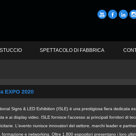



STUCCIO
SPETTACOLO DI FABBRICA
CONT
la EXPO 2020
tional Signs & LED Exhibition (ISLE) è una prestigiosa fiera dedicata esc
ata e ai display video. ISLE fornisce l'accesso ai principali fornitori di te
icitarie. L'evento riunisce innovatori del settore, marchi leader e partner 
 formazione e networking. Oltre 1.800 espositori presentano i loro ultim