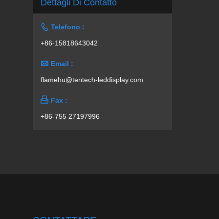
Dettagli Di Contatto

Telefono :
+86-15818643042

Email :
flamehu@tentech-leddisplay.com

Fax :
+86-755 27197996