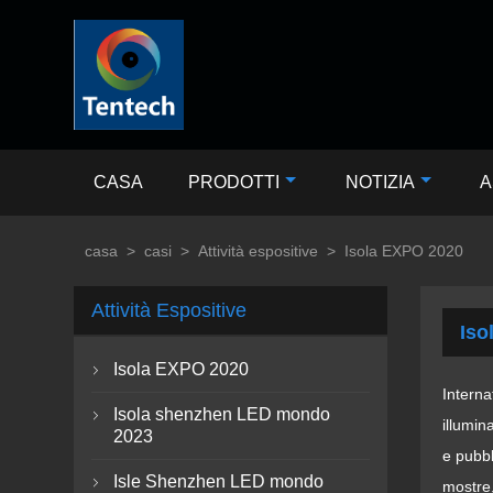
CASA
PRODOTTI
NOTIZIA
A
casa
>
casi
>
Attività espositive
>
Isola EXPO 2020
Attività Espositive
Iso
Isola EXPO 2020

Interna
Isola shenzhen LED mondo

illumin
2023
e pubbl
Isle Shenzhen LED mondo

mostre,