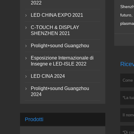
2022
Shenzhe
LED CHINA EXPO 2021
futuro,

plasman
C-TOUCH & DISPLAY

SHENZHEN 2021
Prolight+sound Guangzhou

Esposizione Internazionale di

Ricev
Insegne e LED-ISLE 2022
LED CINA 2024

Prolight+sound Guangzhou

2024
Prodotti