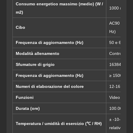
Consumo energetico massimo (medio) (W /
1000 (400)
m2)
AC90 ~ 264 
Cibo
Hz)
Frequenza di aggiornamento (Hz)
50 e 60
Modalità allenamento
Controllo co
Sfumature di grigio
16384
Frequenza di aggiornamento (Hz)
≥ 1500
Numeri di elaborazione del colore
12-16 bit
Funzioni
Video 2K HD
Durata (ore)
100.000 ore
± -10-40 / ±
Temperatura / umidità di esercizio (℃ / RH)
relativa