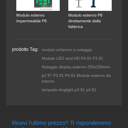
Modulo esterno
Modulo esterno P8
impermeabile P6
direttamente dalla
fabbrica
prodotto Tag:
modulo schermo a noleggio
Modulo LED smd HD P4.81 P3.91
Noleggio display esterno 250x250mm
p2.97 P3.91 P4.81 Modulo esterno da
interno
lampada kinglight p3.91 p4.81
Ricevi l'ultimo prezzo? Ti risponderemo