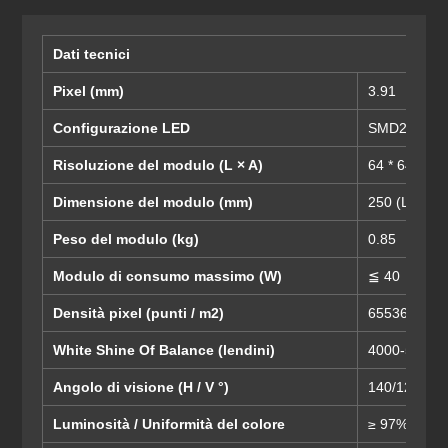
Dati tecnici
Pixel (mm)
3.91
Configurazione LED
SMD2121
Risoluzione del modulo (L × A)
64 * 64
Dimensione del modulo (mm)
250 (L) × 25
Peso del modulo (kg)
0.85
Modulo di consumo massimo (W)
≦ 40
Densità pixel (punti / m2)
65536
White Shine Of Balance (lendini)
4000-5500
Angolo di visione (H / V °)
140/120
Luminosità / Uniformità del colore
≥ 97%