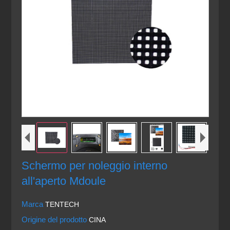
Schermo per noleggio interno
all'aperto Mdoule
Marca
TENTECH
Origine del prodotto
CINA