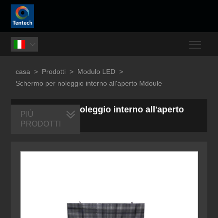
Togg

casa
>
Prodotti
>
Modulo LED
>
Schermo per noleggio interno all'aperto Mdoule
Schermo per noleggio interno all'aperto
PIÙ
Mdoule
PRODOTTI