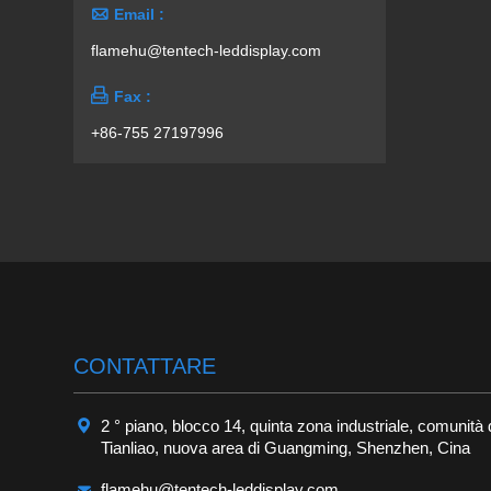

Email :
flamehu@tentech-leddisplay.com

Fax :
+86-755 27197996
CONTATTARE

2 ° piano, blocco 14, quinta zona industriale, comunità 
Tianliao, nuova area di Guangming, Shenzhen, Cina

flamehu@tentech-leddisplay.com