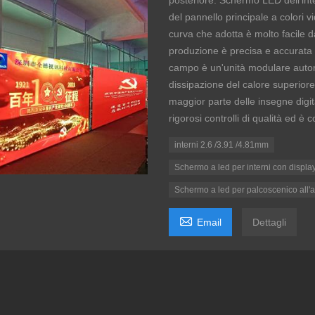
posteriore. Schermo LED dell'inte
del pannello principale a colori v
curva che adotta è molto facile d
produzione è precisa e accurata 3
campo è un'unità modulare auton
dissipazione del calore superiore
maggior parte delle insegne digit
rigorosi controlli di qualità ed è
interni 2.6 /3.91 /4.81mm
Schermo a led per interni con display 
Schermo a led per palcoscenico all'a

Email
Dettagli