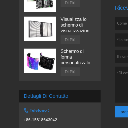
Di Più
Ricev
Visualizza lo
schermo di
visualizzazione
trasparente a
Di Più
LED
Schermo di
forma
personalizzato
Di Più
Dettagli Di Contatto

Telefono :
pre
+86-15818643042