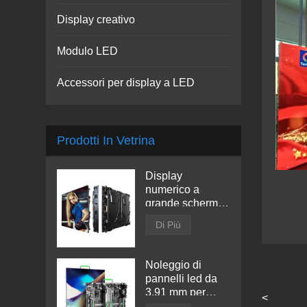
Display creativo
Modulo LED
Accessori per display a LED
Prodotti In Vetrina
Display
numerico a
grande schermo
a LED
Di Più
Noleggio di
pannelli led da
3,91 mm per
<
interni