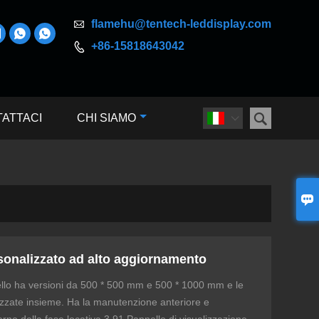

flamehu@tentech-leddisplay.com



+86-15818643042


ATTACI
CHI SIAMO


sonalizzato ad alto aggiornamento
llo ha versioni da 500 * 500 mm e 500 * 1000 mm e le
izzate insieme. Ha la manutenzione anteriore e