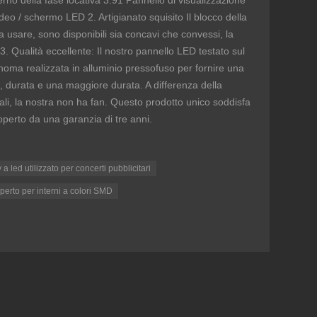
rno della fase locativa 3.91 Pannello di visualizzazione
ideo / schermo LED 2. Artigianato squisito Il blocco della
a usare, sono disponibili sia concavi che convessi, la
. Qualità eccellente: Il nostro pannello LED testato sul
oma realizzata in alluminio pressofuso per fornire una
, durata e una maggiore durata. A differenza della
ali, la nostra non ha fan. Questo prodotto unico soddisfa
 coperto da una garanzia di tre anni.
a led utilizzato per concerti pubblicitari
perto per interni a colori SMD