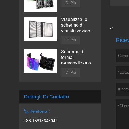
Di Più
Visualizza lo
schermo di
<
visualizzazione
trasparente a
Ricev
Di Più
LED
Schermo di
forma
personalizzato
Di Più
Dettagli Di Contatto

Telefono :
+86-15818643042