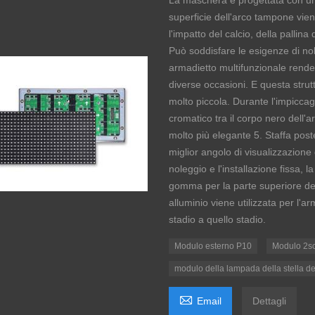
La maschera è progettata con un'e
superficie dell'arco tampone vie
l'impatto del calcio, della pallina
Può soddisfare le esigenze di nol
armadietto multifunzionale rende 
diverse occasioni. E questa strut
molto piccola. Durante l'impiccag
cromatico tra il corpo nero dell
molto più elegante 5. Staffa poste
miglior angolo di visualizzazione d
noleggio e l'installazione fissa, 
gomma per la parte superiore del 
alluminio viene utilizzata per l'a
stadio a quello stadio.
Modulo esterno P10
Modulo 2s
modulo della lampada della stella d

Email
Dettagli