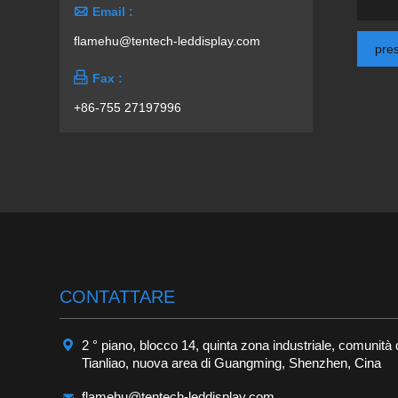

Email :
flamehu@tentech-leddisplay.com
pre

Fax :
+86-755 27197996
CONTATTARE

2 ° piano, blocco 14, quinta zona industriale, comunità 
Tianliao, nuova area di Guangming, Shenzhen, Cina

flamehu@tentech-leddisplay.com