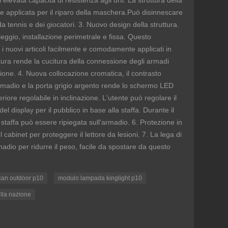
levata capacità di resistenza agli urti. La struttura della
ne applicata per il riparo della maschera.Può disinnescare
 da tennis e dei giocatori. 3. Nuovo design della struttura.
eggio, installazione perimetrale e fissa. Questo
i nuovi articoli facilmente e comodamente applicati in
tura rende la cucitura della connessione degli armadi
ione. 4. Nuova collocazione cromatica, il contrasto
'armadio e la porta grigio argento rende lo schermo LED
riore regolabile in inclinazione. L'utente può regolare il
el display per il pubblico in base alla staffa. Durante il
la staffa può essere ripiegata sull'armadio. 6. Protezione in
cabinet per proteggere il lettore da lesioni. 7. La lega di
rmadio per ridurre il peso, facile da spostare da questo
can outdoor p10
modulo lampada kinglight p10
ella nazione