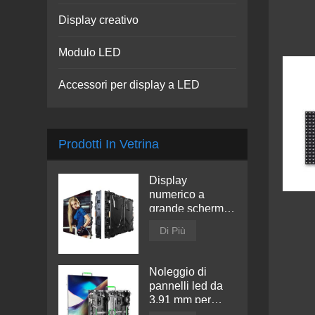
Display creativo
Modulo LED
Accessori per display a LED
Prodotti In Vetrina
Display
numerico a
grande schermo
a LED
Di Più
Noleggio di
pannelli led da
3,91 mm per
interni