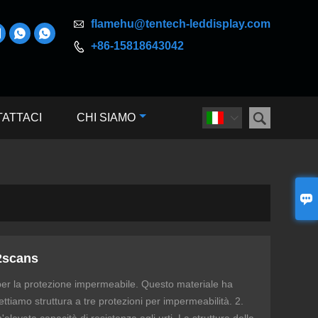

flamehu@tentech-leddisplay.com



+86-15818643042


ATTACI
CHI SIAMO


2scans
per la protezione impermeabile. Questo materiale ha
ettiamo struttura a tre protezioni per impermeabilità. 2.